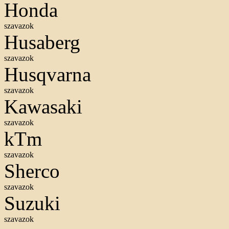
Honda
szavazok
Husaberg
szavazok
Husqvarna
szavazok
Kawasaki
szavazok
kTm
szavazok
Sherco
szavazok
Suzuki
szavazok