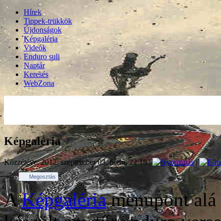
Hírek
Tippek-trükkök
Újdonságok
Képgaléria
Videók
Enduro suli
Naptár
Keresés
WebZona
Képgaléria
Közzétéve: 2012. szeptember 03. hétfő, 22:18
|
|
Megosztás
A
Képgaléria
menupont alá 