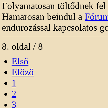
Folyamatosan töltődnek fel
Hamarosan beindul a
Fóru
endurozással kapcsolatos go
8. oldal / 8
Első
Előző
1
2
3