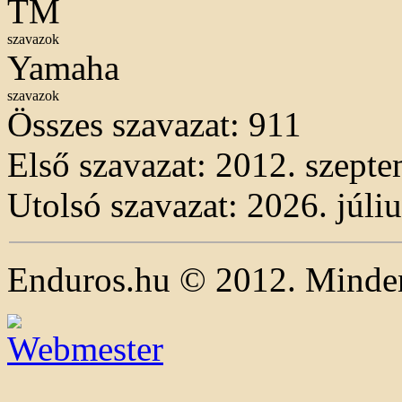
TM
szavazok
Yamaha
szavazok
Összes szavazat:
911
Első szavazat: 2012. szepte
Utolsó szavazat: 2026. júliu
Enduros.hu © 2012. Minden