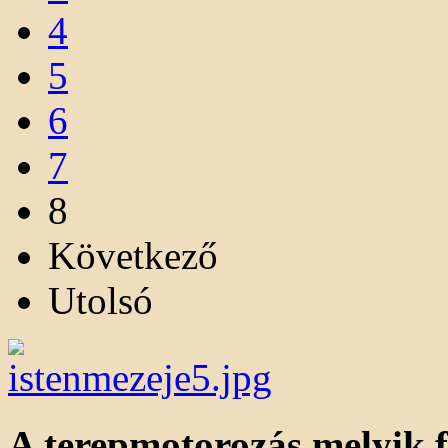
4
5
6
7
8
Következő
Utolsó
A terepmotorozás melyik f