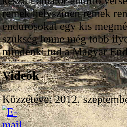
készült amatőr enduro vers
remek helyszínen remek ren
endurosokat egy kis megmér
szükség lenne még több ily
mindenki tud a Magyar End
Videók
Közzétéve: 2012. szeptembe