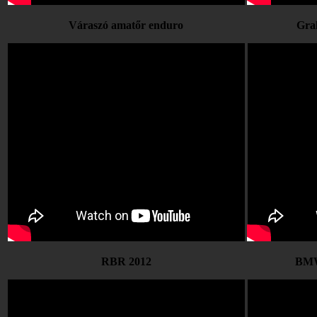
Váraszó amatőr enduro
Gra
RBR 2012
BMW