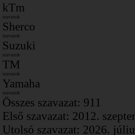
kTm
szavazok
Sherco
szavazok
Suzuki
szavazok
TM
szavazok
Yamaha
szavazok
Összes szavazat:
911
Első szavazat: 2012. szepte
Utolsó szavazat: 2026. júliu