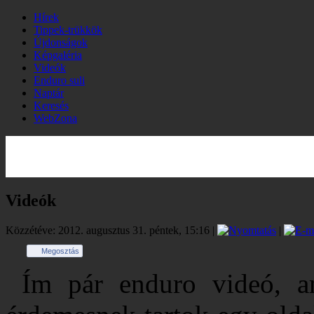
Hírek
Tippek-trükkök
Újdonságok
Képgaléria
Videók
Enduro suli
Naptár
Keresés
WebZona
Videók
Közzétéve: 2012. augusztus 31. péntek, 15:16
|
|
Megosztás
Ím pár enduro videó, a