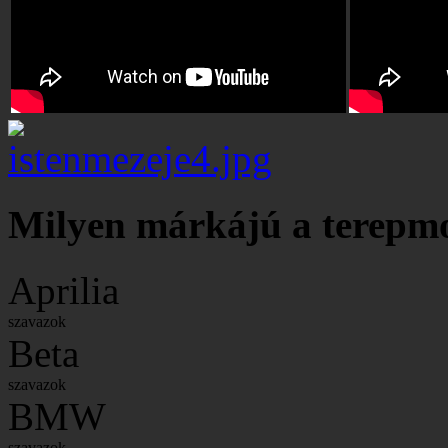
Milyen márkájú a terepm
Aprilia
szavazok
Beta
szavazok
BMW
szavazok