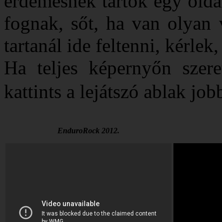
érdemesnek tartok egy olda
fognak, sőt, ha van olyan 
tartanál ide feltenni, kérlek,
Ha teljes képernyőn szer
kattints a lejátszó ablak jo
EnduroRock 2012.