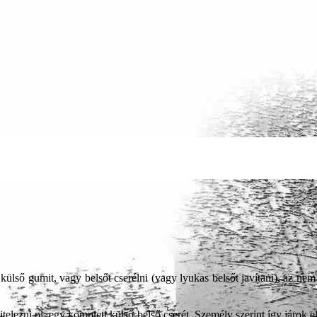
ülső gumit, vagy belsőt cserélni (vagy lyukas belsőt javítani), az n
elezni pl. egy komplett külső-belső cserét. Személy szerint így járok el 