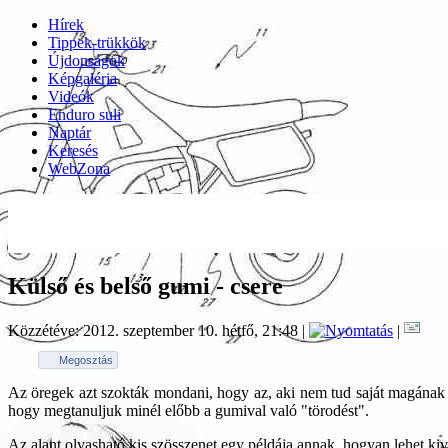
Hírek
Tippek-trükkök
Újdonságok
Képgaléria
Videók
Enduro suli
Naptár
Keresés
WebZona
Külső és belső gumi - csere
Közzétéve: 2012. szeptember 10. hétfő, 21:48
|
|
Megosztás
Az öregek azt szokták mondani, hogy az, aki nem tud saját magának k
hogy megtanuljuk minél előbb a gumival való "törodést".
Az alant olvasható kis szösszenet egy példája annak, hogyan lehet kivit