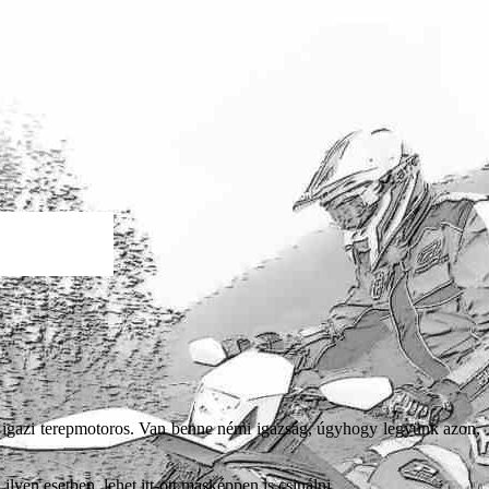
em igazi terepmotoros. Van benne némi igazság, úgyhogy legyünk azon,
ilyen esetben, lehet itt-ott másképpen is csinálni.