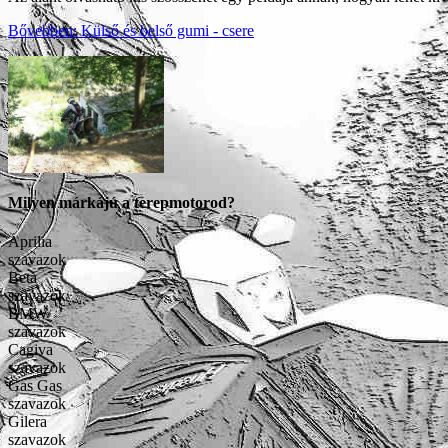
Bővebben: Külső és belső gumi - csere
Milyen márkájú a terepmotorod?
Aprilia
szavazok
Beta
szavazok
BMW
szavazok
Cagiva
szavazok
Gas Gas
szavazok
Gilera
szavazok