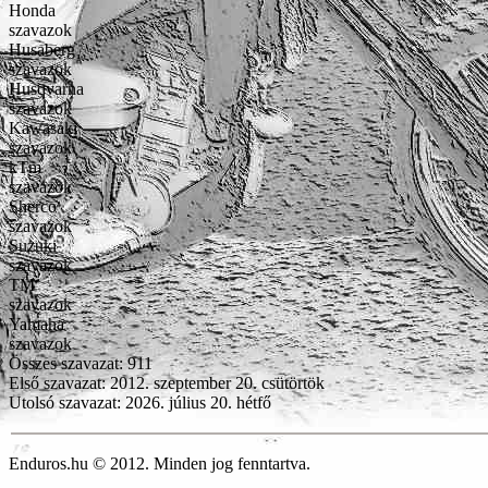
Honda
szavazok
Husaberg
szavazok
Husqvarna
szavazok
Kawasaki
szavazok
kTm
szavazok
Sherco
szavazok
Suzuki
szavazok
TM
szavazok
Yamaha
szavazok
Összes szavazat:
911
Első szavazat: 2012. szeptember 20. csütörtök
Utolsó szavazat: 2026. július 20. hétfő
Enduros.hu © 2012. Minden jog fenntartva.