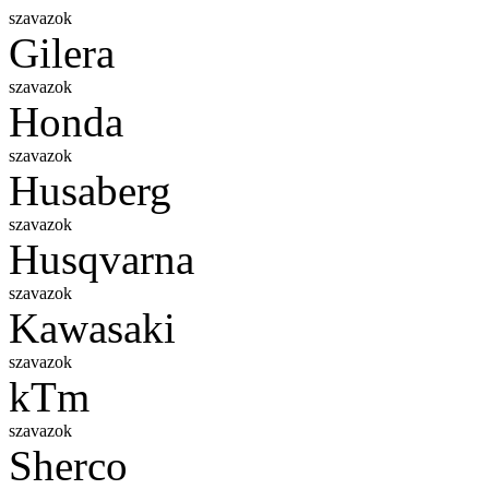
szavazok
Gilera
szavazok
Honda
szavazok
Husaberg
szavazok
Husqvarna
szavazok
Kawasaki
szavazok
kTm
szavazok
Sherco