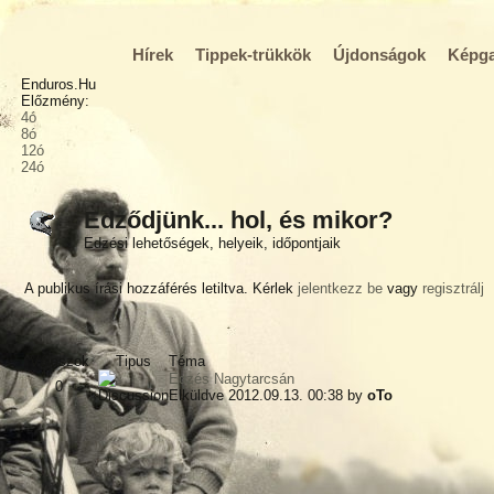
Hírek
Tippek-trükkök
Újdonságok
Képga
Enduros.Hu
Előzmény:
4ó
8ó
12ó
24ó
Edződjünk... hol, és mikor?
Edzési lehetőségek, helyeik, időpontjaik
A publikus írási hozzáférés letiltva. Kérlek
jelentkezz be
vagy
regisztrálj
Válaszok
Tipus
Téma
Edzés Nagytarcsán
0
Elküldve 2012.09.13. 00:38 by
oTo