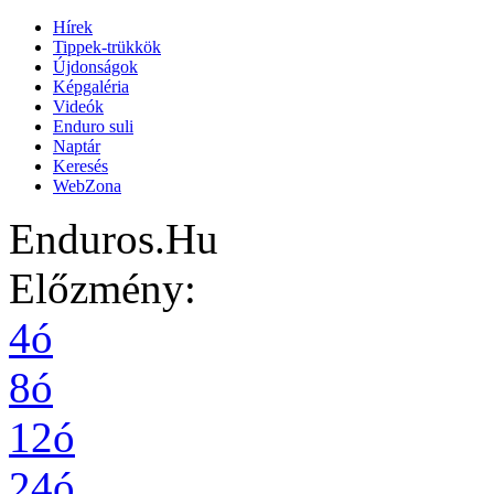
Hírek
Tippek-trükkök
Újdonságok
Képgaléria
Videók
Enduro suli
Naptár
Keresés
WebZona
Enduros.Hu
Előzmény:
4ó
8ó
12ó
24ó