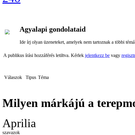
Agyalapi gondolataid
Ide írj olyan üzeneteket, amelyek nem tartoznak a többi tém
A publikus írási hozzáférés letiltva. Kérlek
jelentkezz be
vagy
regisztr
Válaszok
Tipus
Téma
Milyen márkájú a terepm
Aprilia
szavazok