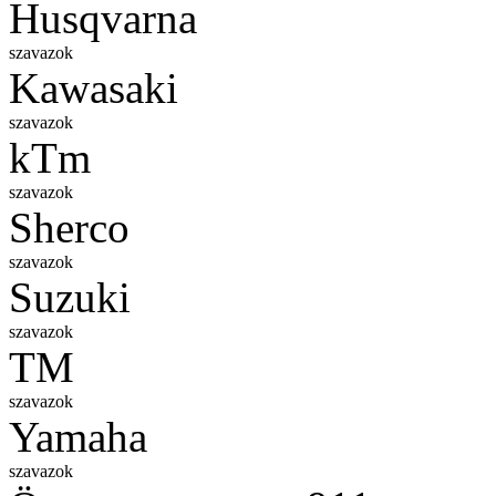
Husqvarna
szavazok
Kawasaki
szavazok
kTm
szavazok
Sherco
szavazok
Suzuki
szavazok
TM
szavazok
Yamaha
szavazok