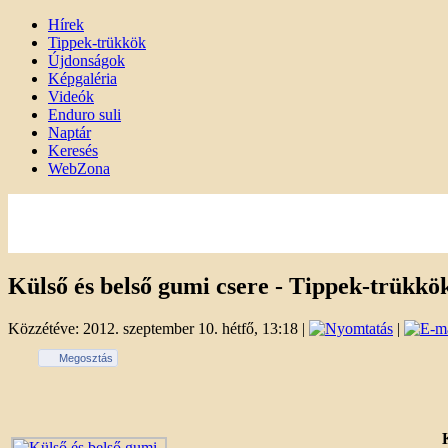
Hírek
Tippek-trükkök
Újdonságok
Képgaléria
Videók
Enduro suli
Naptár
Keresés
WebZona
Külső és belső gumi csere - Tippek-trükkö
Közzétéve: 2012. szeptember 10. hétfő, 13:18
|
|
Megosztás